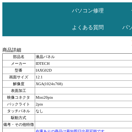
パソコン修理
パ
よくある質問
商品詳細
部品名
液晶パネル
メーカー
IDTECH
型番
IAXG02D
画面サイズ
12.1
解像度
XGA(1024x768)
表面加工
映像コネクタ
Mini20pin
バックライト
2pin
タッチパネル
なし
駆動方式
備考・その他特徴
在庫ありの商品は最短即日出荷可能です。