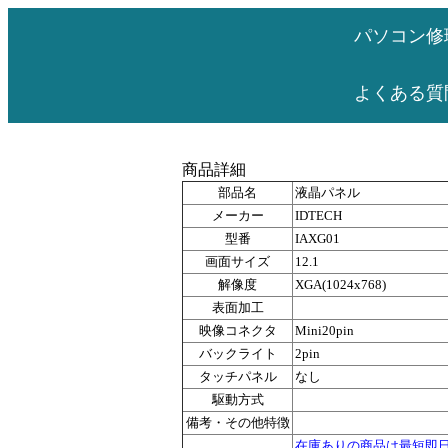
パソコン修
よくある質
商品詳細
部品名
液晶パネル
メーカー
IDTECH
型番
IAXG01
画面サイズ
12.1
解像度
XGA(1024x768)
表面加工
映像コネクタ
Mini20pin
バックライト
2pin
タッチパネル
なし
駆動方式
備考・その他特徴
在庫ありの商品は最短即