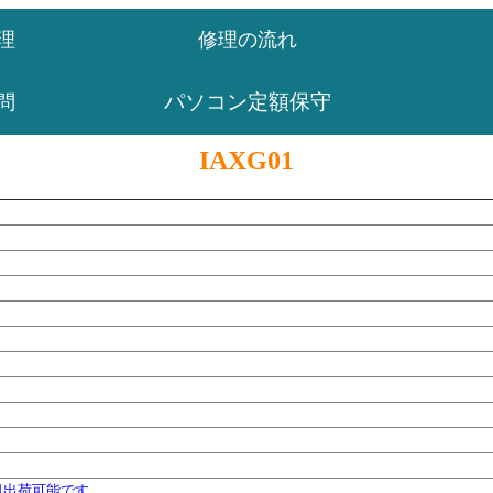
理
修理の流れ
パソコン定額保守
問
IAXG01
日出荷可能です。