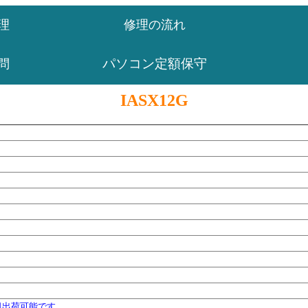
理
修理の流れ
パソコン定額保守
問
IASX12G
日出荷可能です。