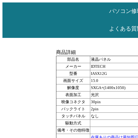
パソコン修
よくある質
商品詳細
部品名
液晶パネル
メーカー
IDTECH
型番
IASX12G
画面サイズ
15.0
解像度
SXGA+(1400x1050)
表面加工
光沢
映像コネクタ
30pin
バックライト
2pin
タッチパネル
なし
駆動方式
備考・その他特徴
在庫ありの商品は最短即