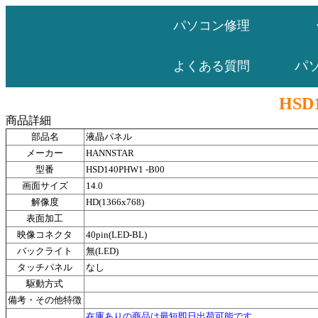
パソコン修理
パ
よくある質問
HSD
商品詳細
部品名
液晶パネル
メーカー
HANNSTAR
型番
HSD140PHW1 -B00
画面サイズ
14.0
解像度
HD(1366x768)
表面加工
映像コネクタ
40pin(LED-BL)
バックライト
無(LED)
タッチパネル
なし
駆動方式
備考・その他特徴
在庫ありの商品は最短即日出荷可能です。