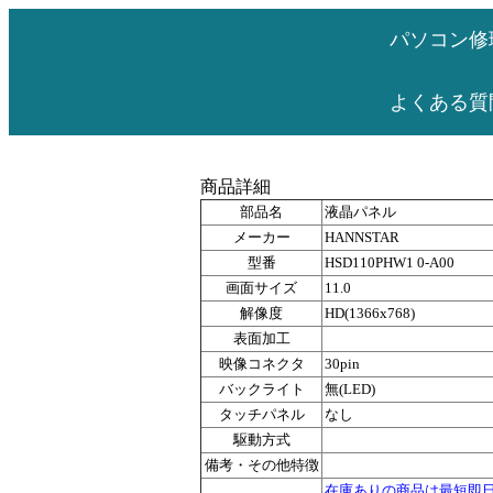
パソコン修
よくある質
商品詳細
部品名
液晶パネル
メーカー
HANNSTAR
型番
HSD110PHW1 0-A00
画面サイズ
11.0
解像度
HD(1366x768)
表面加工
映像コネクタ
30pin
バックライト
無(LED)
タッチパネル
なし
駆動方式
備考・その他特徴
在庫ありの商品は最短即