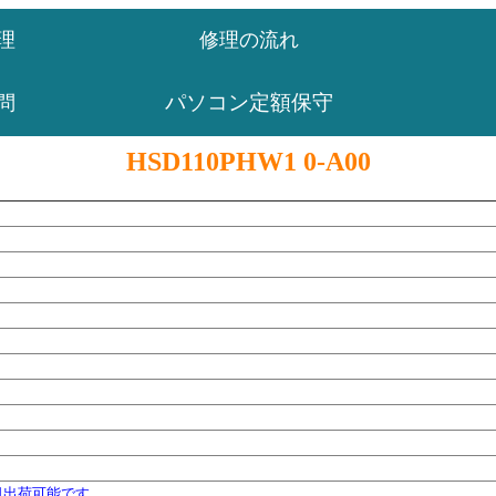
理
修理の流れ
パソコン定額保守
問
HSD110PHW1 0-A00
日出荷可能です。