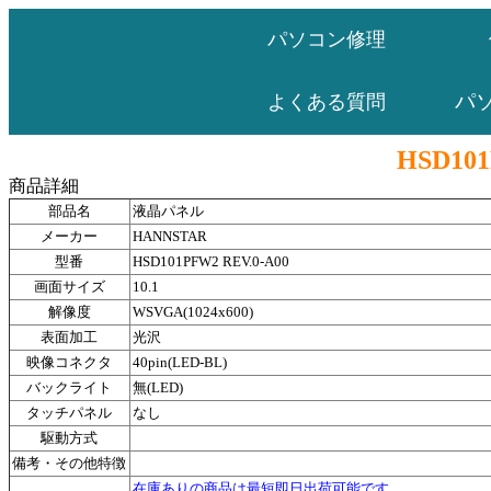
パソコン修理
パ
よくある質問
HSD101
商品詳細
部品名
液晶パネル
メーカー
HANNSTAR
型番
HSD101PFW2 REV.0-A00
画面サイズ
10.1
解像度
WSVGA(1024x600)
表面加工
光沢
映像コネクタ
40pin(LED-BL)
バックライト
無(LED)
タッチパネル
なし
駆動方式
備考・その他特徴
在庫ありの商品は最短即日出荷可能です。