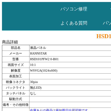
パソコン修理
パ
よくある質問
HSD1
商品詳細
部品名
液晶パネル
メーカー
HANNSTAR
型番
HSD101PFW2 0-B01
画面サイズ
10.1
解像度
WSVGA(1024x600)
表面加工
映像コネクタ
30pin
バックライト
無(LED)
タッチパネル
なし
駆動方式
備考・その他特徴
在庫ありの商品は最短即日出荷可能です。