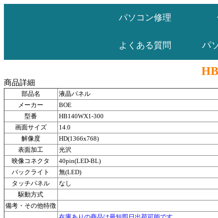
パソコン修理
パ
よくある質問
HB
商品詳細
部品名
液晶パネル
メーカー
BOE
型番
HB140WX1-300
画面サイズ
14.0
解像度
HD(1366x768)
表面加工
光沢
映像コネクタ
40pin(LED-BL)
バックライト
無(LED)
タッチパネル
なし
駆動方式
備考・その他特徴
在庫ありの商品は最短即日出荷可能です。