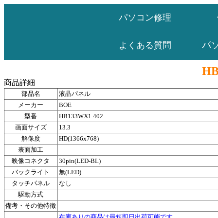
パソコン修理
パ
よくある質問
HB
商品詳細
部品名
液晶パネル
メーカー
BOE
型番
HB133WX1 402
画面サイズ
13.3
解像度
HD(1366x768)
表面加工
映像コネクタ
30pin(LED-BL)
バックライト
無(LED)
タッチパネル
なし
駆動方式
備考・その他特徴
在庫ありの商品は最短即日出荷可能です。