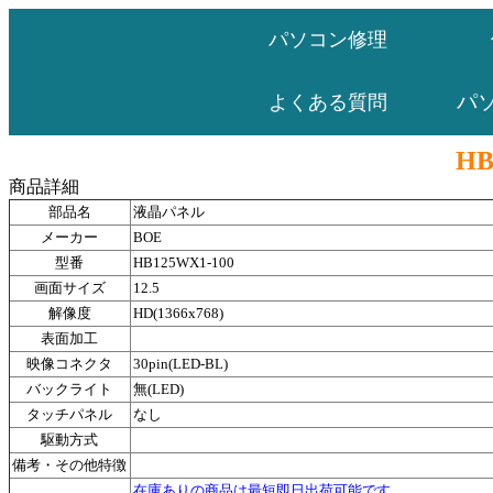
パソコン修理
パ
よくある質問
HB
商品詳細
部品名
液晶パネル
メーカー
BOE
型番
HB125WX1-100
画面サイズ
12.5
解像度
HD(1366x768)
表面加工
映像コネクタ
30pin(LED-BL)
バックライト
無(LED)
タッチパネル
なし
駆動方式
備考・その他特徴
在庫ありの商品は最短即日出荷可能です。