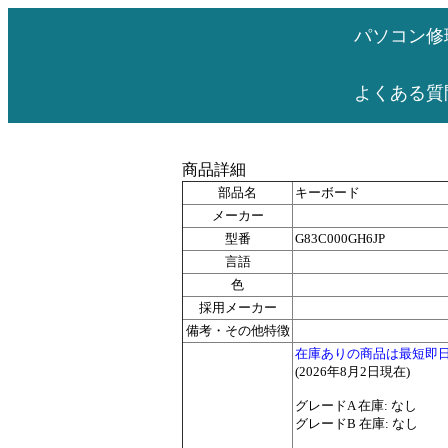
パソコン修
よくある質
商品詳細
部品名
キーボード
メーカー
型番
G83C000GH6JP
言語
色
採用メーカー
備考・その他特徴
在庫ありの商品は最短即
(2026年8月2日現在)
グレードA 在庫: なし
グレードB 在庫: なし