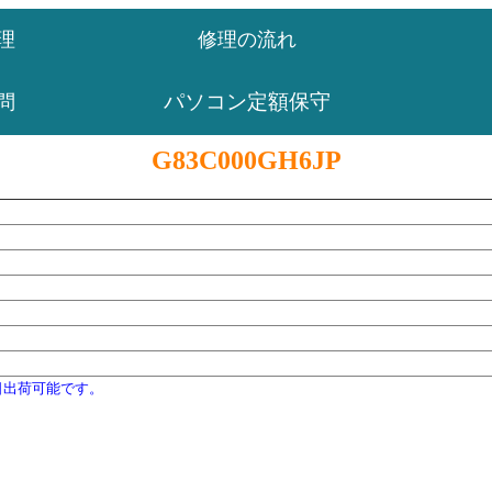
理
修理の流れ
パソコン定額保守
問
G83C000GH6JP
日出荷可能です。