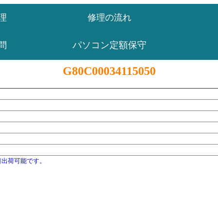
理
修理の流れ
パソコン定額保守
問
G80C00034115050
日出荷可能です。