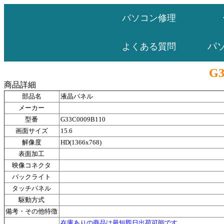
パソコン修理
パ
よくある質問
G3
商品詳細
部品名
液晶パネル
メーカー
型番
G33C0009B110
画面サイズ
15.6
解像度
HD(1366x768)
表面加工
映像コネクタ
バックライト
タッチパネル
駆動方式
備考・その他特徴
在庫ありの商品は最短即日出荷可能です。