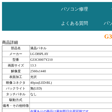
パソコン修理
パ
よくある質問
G3
商品詳細
部品名
液晶パネル
メーカー
LG DISPLAY
型番
G33C0007Y210
画面サイズ
13.3
解像度
2560x1440
表面加工
光沢
映像コネクタ
40pin(LED-BL)
バックライト
無(LED)
タッチパネル
なし
駆動方式
備考・その他特徴
在庫ありの商品は最短即日出荷可能です。