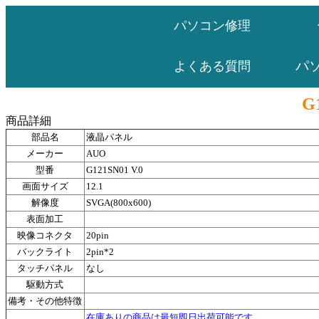
パソコン修理
パ
よくある質問
G
商品詳細
部品名
液晶パネル
メーカー
AUO
型番
G121SN01 V.0
画面サイズ
12.1
解像度
SVGA(800x600)
表面加工
映像コネクタ
20pin
バックライト
2pin*2
タッチパネル
なし
駆動方式
備考・その他特徴
在庫ありの商品は最短即日出荷可能です。