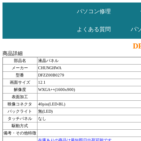
パソコン修理
パ
よくある質問
D
商品詳細
部品名
液晶パネル
メーカー
CHUNGHWA
型番
DFZZ00B0279
画面サイズ
12.1
解像度
WXGA++(1600x900)
表面加工
映像コネクタ
40pin(LED-BL)
バックライト
無(LED)
タッチパネル
なし
駆動方式
備考・その他特徴
在庫ありの商品は最短即日出荷可能です。