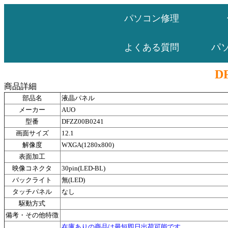
パソコン修理
パ
よくある質問
D
商品詳細
部品名
液晶パネル
メーカー
AUO
型番
DFZZ00B0241
画面サイズ
12.1
解像度
WXGA(1280x800)
表面加工
映像コネクタ
30pin(LED-BL)
バックライト
無(LED)
タッチパネル
なし
駆動方式
備考・その他特徴
在庫ありの商品は最短即日出荷可能です。