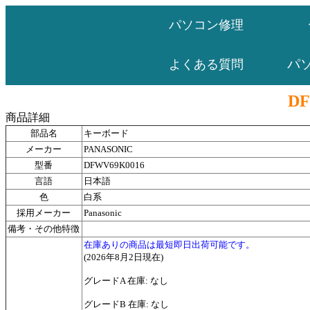
パソコン修理
パ
よくある質問
DF
商品詳細
部品名
キーボード
メーカー
PANASONIC
型番
DFWV69K0016
言語
日本語
色
白系
採用メーカー
Panasonic
備考・その他特徴
在庫ありの商品は最短即日出荷可能です。
(2026年8月2日現在)
グレードA 在庫: なし
グレードB 在庫: なし