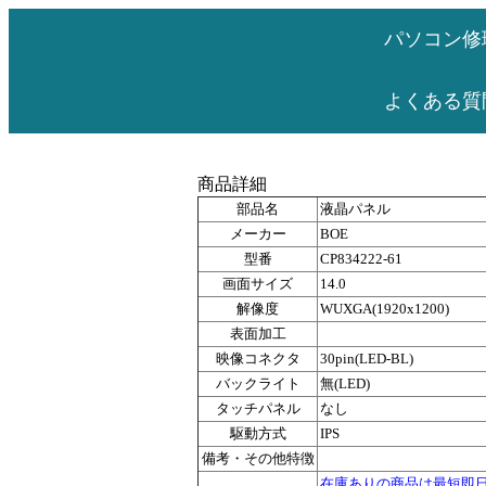
パソコン修
よくある質
商品詳細
部品名
液晶パネル
メーカー
BOE
型番
CP834222-61
画面サイズ
14.0
解像度
WUXGA(1920x1200)
表面加工
映像コネクタ
30pin(LED-BL)
バックライト
無(LED)
タッチパネル
なし
駆動方式
IPS
備考・その他特徴
在庫ありの商品は最短即