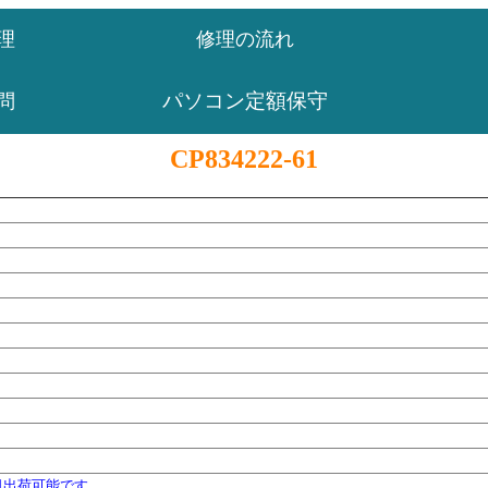
理
修理の流れ
パソコン定額保守
問
CP834222-61
日出荷可能です。