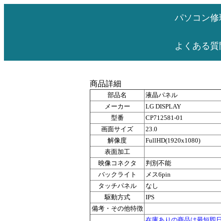
パソコン修
よくある質
商品詳細
部品名
液晶パネル
メーカー
LG DISPLAY
型番
CP712581-01
画面サイズ
23.0
解像度
FullHD(1920x1080)
表面加工
映像コネクタ
判別不能
バックライト
メス6pin
タッチパネル
なし
駆動方式
IPS
備考・その他特徴
在庫ありの商品は最短即