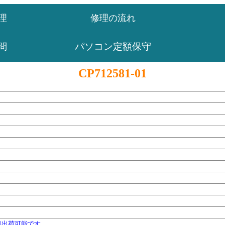
理
修理の流れ
パソコン定額保守
問
CP712581-01
日出荷可能です。