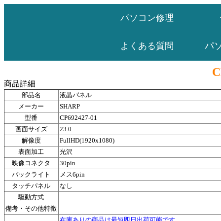
パソコン修理
パ
よくある質問
C
商品詳細
部品名
液晶パネル
メーカー
SHARP
型番
CP692427-01
画面サイズ
23.0
解像度
FullHD(1920x1080)
表面加工
光沢
映像コネクタ
30pin
バックライト
メス6pin
タッチパネル
なし
駆動方式
備考・その他特徴
在庫ありの商品は最短即日出荷可能です。