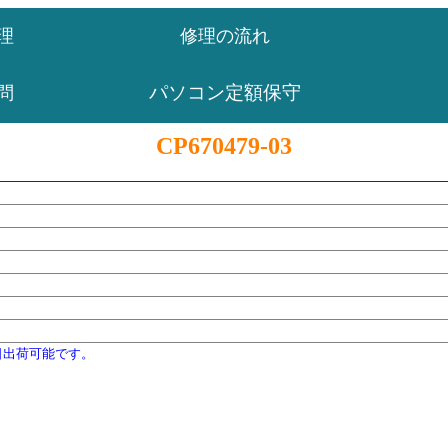
理
修理の流れ
パソコン定額保守
問
CP670479-03
日出荷可能です。