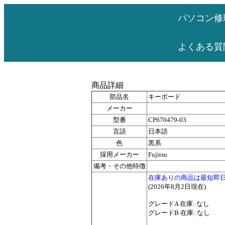
パソコン修
よくある質
商品詳細
部品名
キーボード
メーカー
型番
CP670479-03
言語
日本語
色
黒系
採用メーカー
Fujitsu
備考・その他特徴
在庫ありの商品は最短即
(2026年8月2日現在)
グレードA 在庫: なし
グレードB 在庫: なし