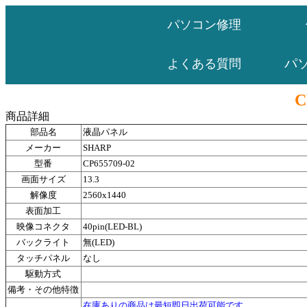
パソコン修理
パ
よくある質問
C
商品詳細
部品名
液晶パネル
メーカー
SHARP
型番
CP655709-02
画面サイズ
13.3
解像度
2560x1440
表面加工
映像コネクタ
40pin(LED-BL)
バックライト
無(LED)
タッチパネル
なし
駆動方式
備考・その他特徴
在庫ありの商品は最短即日出荷可能です。