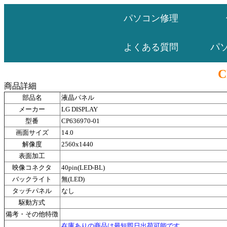
パソコン修理
パ
よくある質問
C
商品詳細
部品名
液晶パネル
メーカー
LG DISPLAY
型番
CP636970-01
画面サイズ
14.0
解像度
2560x1440
表面加工
映像コネクタ
40pin(LED-BL)
バックライト
無(LED)
タッチパネル
なし
駆動方式
備考・その他特徴
在庫ありの商品は最短即日出荷可能です。