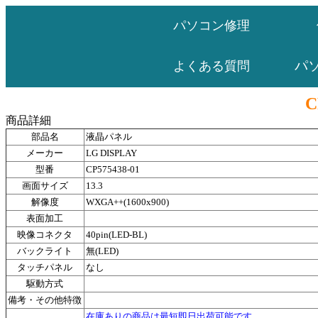
パソコン修理
パ
よくある質問
C
商品詳細
部品名
液晶パネル
メーカー
LG DISPLAY
型番
CP575438-01
画面サイズ
13.3
解像度
WXGA++(1600x900)
表面加工
映像コネクタ
40pin(LED-BL)
バックライト
無(LED)
タッチパネル
なし
駆動方式
備考・その他特徴
在庫ありの商品は最短即日出荷可能です。