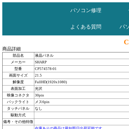
パソコン修理
パ
よくある質問
C
商品詳細
部品名
液晶パネル
メーカー
SHARP
型番
CP574578-01
画面サイズ
21.5
解像度
FullHD(1920x1080)
表面加工
光沢
映像コネクタ
30pin
バックライト
メス6pin
タッチパネル
なし
駆動方式
備考・その他特徴
在庫ありの商品は最短即日出荷可能です。