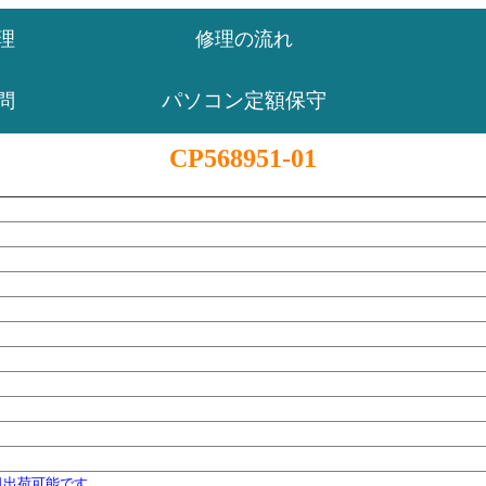
理
修理の流れ
パソコン定額保守
問
CP568951-01
日出荷可能です。