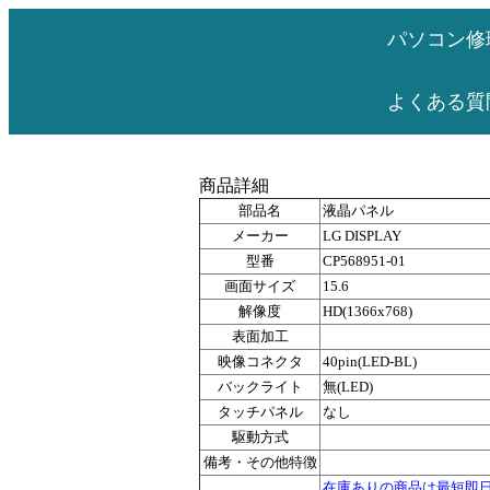
パソコン修
よくある質
商品詳細
部品名
液晶パネル
メーカー
LG DISPLAY
型番
CP568951-01
画面サイズ
15.6
解像度
HD(1366x768)
表面加工
映像コネクタ
40pin(LED-BL)
バックライト
無(LED)
タッチパネル
なし
駆動方式
備考・その他特徴
在庫ありの商品は最短即