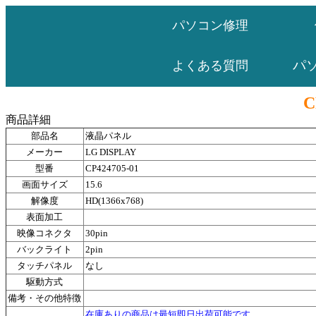
パソコン修理
パ
よくある質問
C
商品詳細
部品名
液晶パネル
メーカー
LG DISPLAY
型番
CP424705-01
画面サイズ
15.6
解像度
HD(1366x768)
表面加工
映像コネクタ
30pin
バックライト
2pin
タッチパネル
なし
駆動方式
備考・その他特徴
在庫ありの商品は最短即日出荷可能です。