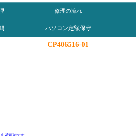
理
修理の流れ
パソコン定額保守
問
CP406516-01
日出荷可能です。