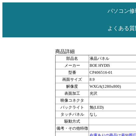
パソコン修
よくある質
商品詳細
部品名
液晶パネル
メーカー
BOE HYDIS
型番
CP406516-01
画面サイズ
8.9
解像度
WXGA(1280x800)
表面加工
光沢
映像コネクタ
バックライト
無(LED)
タッチパネル
なし
駆動方式
備考・その他特徴
在庫ありの商品は最短即