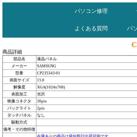
パソコン修理
パ
よくある質問
C
商品詳細
部品名
液晶パネル
メーカー
SAMSUNG
型番
CP235343-01
画面サイズ
15.0
解像度
XGA(1024x768)
表面加工
光沢
映像コネクタ
30pin
バックライト
2pin
タッチパネル
なし
駆動方式
備考・その他特徴
在庫ありの商品は最短即日出荷可能です。