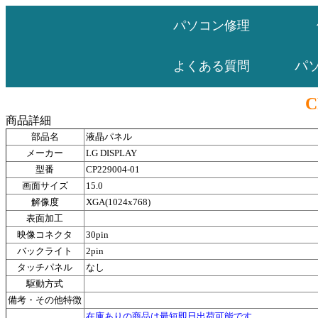
パソコン修理
パ
よくある質問
C
商品詳細
部品名
液晶パネル
メーカー
LG DISPLAY
型番
CP229004-01
画面サイズ
15.0
解像度
XGA(1024x768)
表面加工
映像コネクタ
30pin
バックライト
2pin
タッチパネル
なし
駆動方式
備考・その他特徴
在庫ありの商品は最短即日出荷可能です。