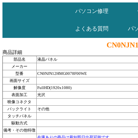
パソコン修理
パ
よくある質問
CN0NJN
商品詳細
部品名
液晶パネル
メーカー
型番
CN0NJN12HMG0078F00WE
画面サイズ
解像度
FullHD(1920x1080)
表面加工
光沢
映像コネクタ
バックライト
その他
タッチパネル
駆動方式
備考・その他特徴
在庫ありの商品は最短即日出荷可能です。