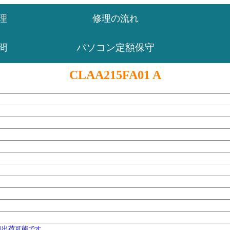
理
修理の流れ
パソコン定額保守
問
CLAA215FA01 A
日出荷可能です。