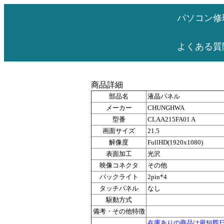
パソコン修
よくある質
商品詳細
部品名
液晶パネル
メーカー
CHUNGHWA
型番
CLAA215FA01 A
画面サイズ
21.5
解像度
FullHD(1920x1080)
表面加工
光沢
映像コネクタ
その他
バックライト
2pin*4
タッチパネル
なし
駆動方式
備考・その他特徴
在庫ありの商品は最短即