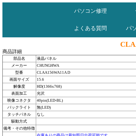
パソコン修理
パ
よくある質問
CLA
商品詳細
部品名
液晶パネル
メーカー
CHUNGHWA
型番
CLAA156WA11A D
画面サイズ
15.6
解像度
HD(1366x768)
表面加工
光沢
映像コネクタ
40pin(LED-BL)
バックライト
無(LED)
タッチパネル
なし
駆動方式
備考・その他特徴
在庫ありの商品は最短即日出荷可能です。