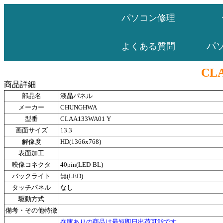
パソコン修理
パ
よくある質問
CLA
商品詳細
部品名
液晶パネル
メーカー
CHUNGHWA
型番
CLAA133WA01 Y
画面サイズ
13.3
解像度
HD(1366x768)
表面加工
映像コネクタ
40pin(LED-BL)
バックライト
無(LED)
タッチパネル
なし
駆動方式
備考・その他特徴
在庫ありの商品は最短即日出荷可能です。