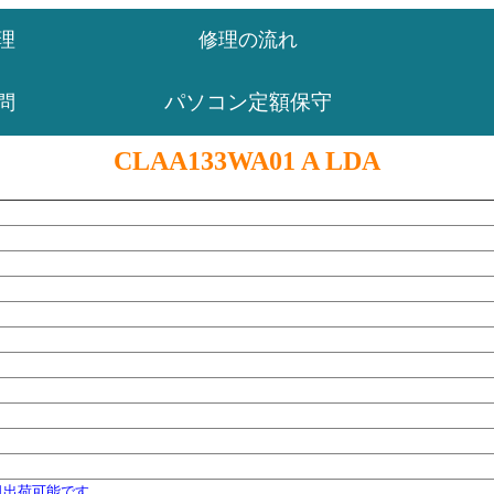
理
修理の流れ
パソコン定額保守
問
CLAA133WA01 A LDA
日出荷可能です。