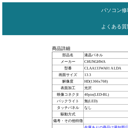
パソコン修
よくある質
商品詳細
部品名
液晶パネル
メーカー
CHUNGHWA
型番
CLAA133WA01 A LDA
画面サイズ
13.3
解像度
HD(1366x768)
表面加工
光沢
映像コネクタ
40pin(LED-BL)
バックライト
無(LED)
タッチパネル
なし
駆動方式
備考・その他特徴
在庫ありの商品は最短即