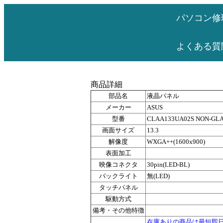
パソコン修
よくある質
商品詳細
部品名
液晶パネル
メーカー
ASUS
型番
CLAA133UA02S NON-GL
画面サイズ
13.3
解像度
WXGA++(1600x900)
表面加工
映像コネクタ
30pin(LED-BL)
バックライト
無(LED)
タッチパネル
駆動方式
備考・その他特徴
在庫ありの商品は最短即