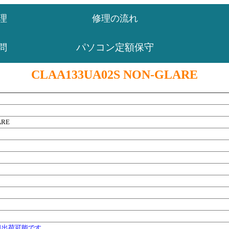
理
修理の流れ
パソコン定額保守
問
CLAA133UA02S NON-GLARE
ARE
日出荷可能です。