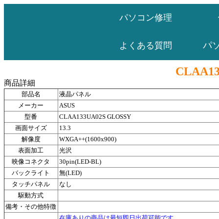
パソコン修理
パ
よくある質問
CLAA13
商品詳細
部品名
液晶パネル
メーカー
ASUS
型番
CLAA133UA02S GLOSSY
画面サイズ
13.3
解像度
WXGA++(1600x900)
表面加工
光沢
映像コネクタ
30pin(LED-BL)
バックライト
無(LED)
タッチパネル
なし
駆動方式
備考・その他特徴
在庫ありの商品は最短即日出荷可能です。