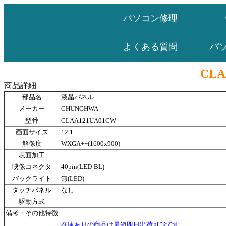
パソコン修理
パ
よくある質問
CLA
商品詳細
部品名
液晶パネル
メーカー
CHUNGHWA
型番
CLAA121UA01CW
画面サイズ
12.1
解像度
WXGA++(1600x900)
表面加工
映像コネクタ
40pin(LED-BL)
バックライト
無(LED)
タッチパネル
なし
駆動方式
備考・その他特徴
在庫ありの商品は最短即日出荷可能です。