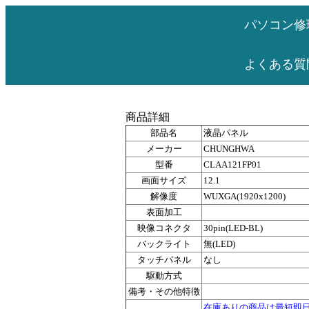
パソコン修
よくある質
商品詳細
部品名
液晶パネル
メーカー
CHUNGHWA
型番
CLAA121FP01
画面サイズ
12.1
解像度
WUXGA(1920x1200)
表面加工
映像コネクタ
30pin(LED-BL)
バックライト
無(LED)
タッチパネル
なし
駆動方式
備考・その他特徴
在庫ありの商品は最短即