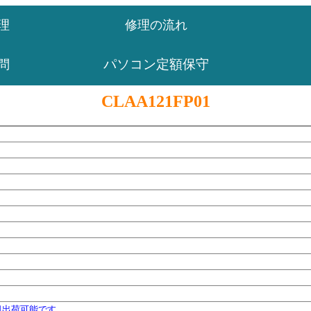
理
修理の流れ
パソコン定額保守
問
CLAA121FP01
日出荷可能です。