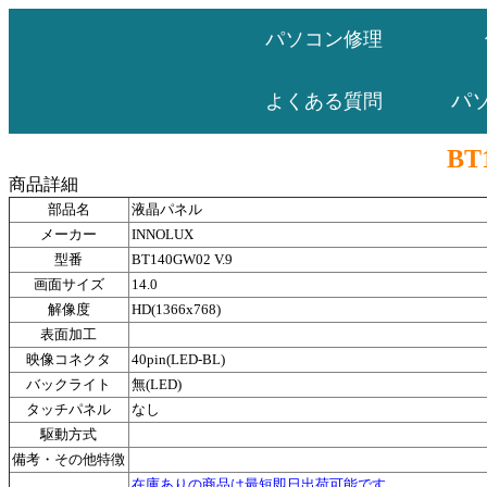
パソコン修理
パ
よくある質問
BT
商品詳細
部品名
液晶パネル
メーカー
INNOLUX
型番
BT140GW02 V.9
画面サイズ
14.0
解像度
HD(1366x768)
表面加工
映像コネクタ
40pin(LED-BL)
バックライト
無(LED)
タッチパネル
なし
駆動方式
備考・その他特徴
在庫ありの商品は最短即日出荷可能です。