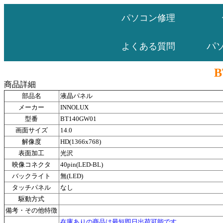
パソコン修理
パ
よくある質問
B
商品詳細
部品名
液晶パネル
メーカー
INNOLUX
型番
BT140GW01
画面サイズ
14.0
解像度
HD(1366x768)
表面加工
光沢
映像コネクタ
40pin(LED-BL)
バックライト
無(LED)
タッチパネル
なし
駆動方式
備考・その他特徴
在庫ありの商品は最短即日出荷可能です。