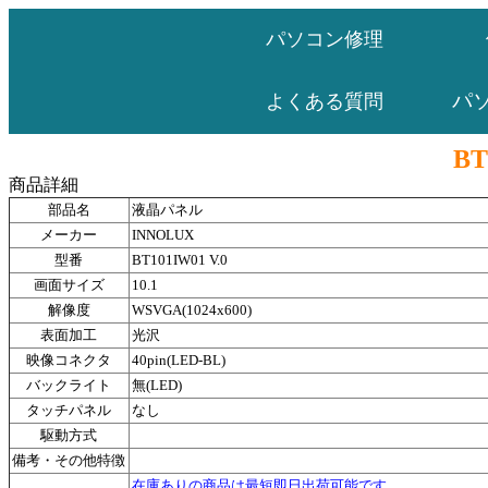
パソコン修理
パ
よくある質問
BT
商品詳細
部品名
液晶パネル
メーカー
INNOLUX
型番
BT101IW01 V.0
画面サイズ
10.1
解像度
WSVGA(1024x600)
表面加工
光沢
映像コネクタ
40pin(LED-BL)
バックライト
無(LED)
タッチパネル
なし
駆動方式
備考・その他特徴
在庫ありの商品は最短即日出荷可能です。