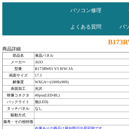
パソコン修理
パ
よくある質問
B173R
商品詳細
部品名
液晶パネル
メーカー
AUO
型番
B173RW01 V.5 H/W:3A
画面サイズ
17.3
解像度
WXGA++(1600x900)
表面加工
光沢
映像コネクタ
40pin(LED-BL)
バックライト
無(LED)
タッチパネル
なし
駆動方式
備考・その他特徴
在庫ありの商品は最短即日出荷可能です。