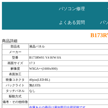
パソコン修理
パ
よくある質問
B173R
商品詳細
部品名
液晶パネル
メーカー
型番
B173RW01 V.4 H/W:0A
画面サイズ
17.3
解像度
WXGA++(1600x900)
表面加工
映像コネクタ
40pin(LED-BL)
バックライト
無(LED)
タッチパネル
なし
駆動方式
備考・その他特徴
在庫ありの商品は最短即日出荷可能です。