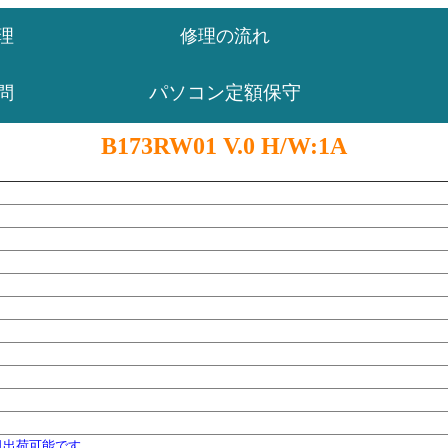
理
修理の流れ
パソコン定額保守
問
B173RW01 V.0 H/W:1A
日出荷可能です。