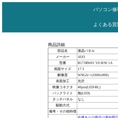
パソコン修
よくある質
商品詳細
部品名
液晶パネル
メーカー
AUO
型番
B173RW01 V.0 H/W:1A
画面サイズ
17.3
解像度
WXGA++(1600x900)
表面加工
光沢
映像コネクタ
40pin(LED-BL)
バックライト
無(LED)
タッチパネル
なし
駆動方式
備考・その他特徴
在庫ありの商品は最短即