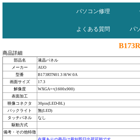
パソコン修理
パ
よくある質問
B173R
商品詳細
部品名
液晶パネル
メーカー
AUO
型番
B173RTN01.3 H/W:0A
画面サイズ
17.3
解像度
WXGA++(1600x900)
表面加工
映像コネクタ
30pin(LED-BL)
バックライト
無(LED)
タッチパネル
なし
駆動方式
備考・その他特徴
在庫ありの商品は最短即日出荷可能です。