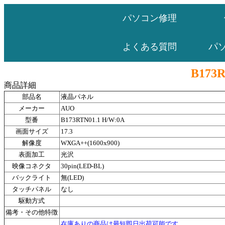
パソコン修理
パ
よくある質問
B173R
商品詳細
部品名
液晶パネル
メーカー
AUO
型番
B173RTN01.1 H/W:0A
画面サイズ
17.3
解像度
WXGA++(1600x900)
表面加工
光沢
映像コネクタ
30pin(LED-BL)
バックライト
無(LED)
タッチパネル
なし
駆動方式
備考・その他特徴
在庫ありの商品は最短即日出荷可能です。