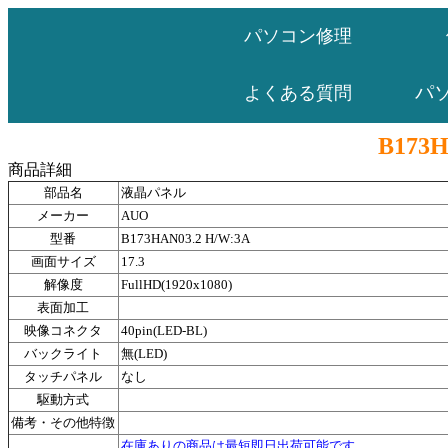
パソコン修理
パ
よくある質問
B173H
商品詳細
部品名
液晶パネル
メーカー
AUO
型番
B173HAN03.2 H/W:3A
画面サイズ
17.3
解像度
FullHD(1920x1080)
表面加工
映像コネクタ
40pin(LED-BL)
バックライト
無(LED)
タッチパネル
なし
駆動方式
備考・その他特徴
在庫ありの商品は最短即日出荷可能です。