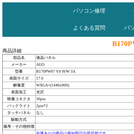
パソコン修理
パ
よくある質問
B170P
商品詳細
部品名
液晶パネル
メーカー
AUO
型番
B170PW07 V.0 H/W:3A
画面サイズ
17.0
解像度
WXGA+(1440x900)
表面加工
光沢
映像コネクタ
30pin
バックライト
2pin*2
タッチパネル
なし
駆動方式
備考・その他特徴
在庫ありの商品は最短即日出荷可能です。